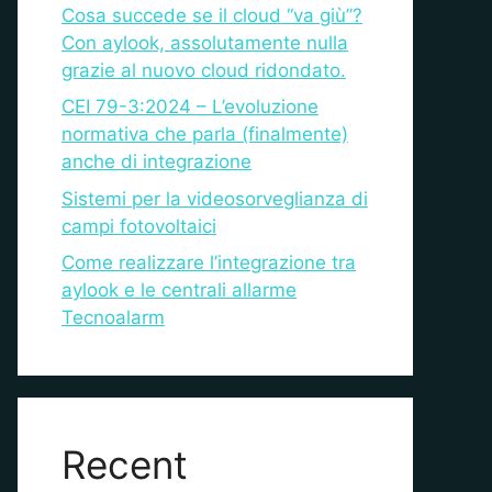
Cosa succede se il cloud “va giù”?
Con aylook, assolutamente nulla
grazie al nuovo cloud ridondato.
CEI 79-3:2024 – L’evoluzione
normativa che parla (finalmente)
anche di integrazione
Sistemi per la videosorveglianza di
campi fotovoltaici
Come realizzare l’integrazione tra
aylook e le centrali allarme
Tecnoalarm
Recent