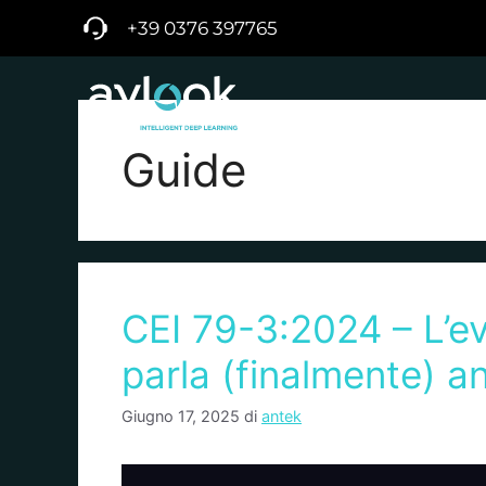
+39 0376 397765
AZIENDA
SOLUZIONI
Guide
CEI 79-3:2024 – L’e
parla (finalmente) a
Giugno 17, 2025
di
antek