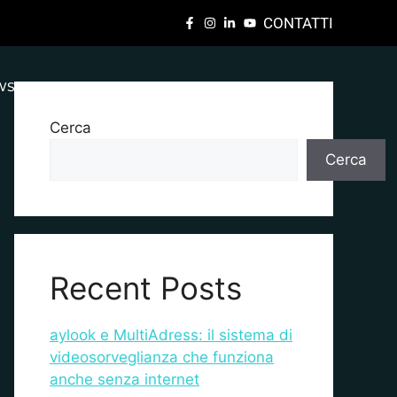
CONTATTI
WS
DOVE ACQUISTARE
SUPPORTO TECNICO
Cerca
Cerca
Recent Posts
aylook e MultiAdress: il sistema di
videosorveglianza che funziona
anche senza internet