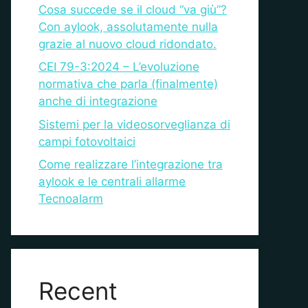
Cosa succede se il cloud “va giù”?
Con aylook, assolutamente nulla
grazie al nuovo cloud ridondato.
CEI 79-3:2024 – L’evoluzione
normativa che parla (finalmente)
anche di integrazione
Sistemi per la videosorveglianza di
campi fotovoltaici
Come realizzare l’integrazione tra
aylook e le centrali allarme
Tecnoalarm
Recent