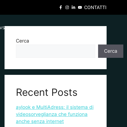
CONTATTI
WS
DOVE ACQUISTARE
SUPPORTO TECNICO
Cerca
Cerca
Recent Posts
aylook e MultiAdress: il sistema di
videosorveglianza che funziona
anche senza internet